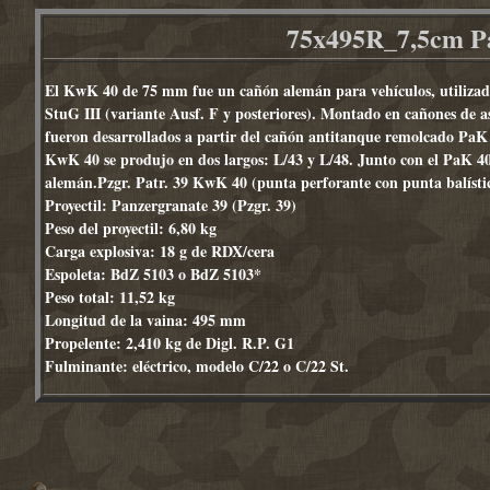
75x495R_7,5cm P
El KwK 40 de 75 mm fue un cañón alemán para vehículos, utilizad
StuG III (variante Ausf. F y posteriores). Montado en cañones de 
fueron desarrollados a partir del cañón antitanque remolcado PaK 
KwK 40 se produjo en dos largos: L/43 y L/48. Junto con el PaK 40
alemán.Pzgr. Patr. 39 KwK 40 (punta perforante con punta balístic
Proyectil: Panzergranate 39 (Pzgr. 39)
Peso del proyectil: 6,80 kg
Carga explosiva: 18 g de RDX/cera
Espoleta: BdZ 5103 o BdZ 5103*
Peso total: 11,52 kg
Longitud de la vaina: 495 mm
Propelente: 2,410 kg de Digl. R.P. G1
Fulminante: eléctrico, modelo C/22 o C/22 St.