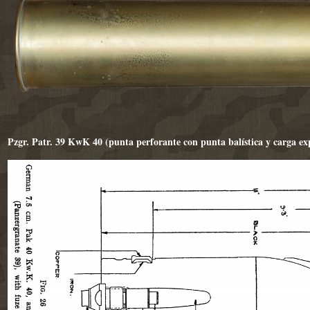
Pzgr. Patr. 39 KwK 40 (punta perforante con punta balística y carga ex